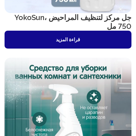
جل مركز لتنظيف المراحيض YokoSun،
750 مل
قراءة المزيد