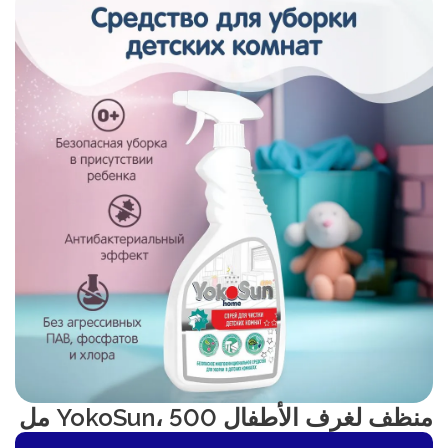
منظف لغرف الأطفال YokoSun، 500 مل