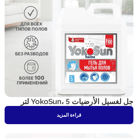
جل لغسيل الأرضيات YokoSun، 5 لتر
قراءة المزيد