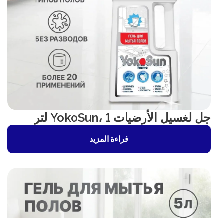
جل لغسيل الأرضيات YokoSun، 1 لتر
قراءة المزيد