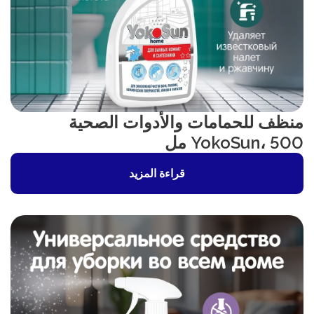
منظف للحمامات والأدوات الصحية
YokoSun، 500 مل
قراءة المزيد