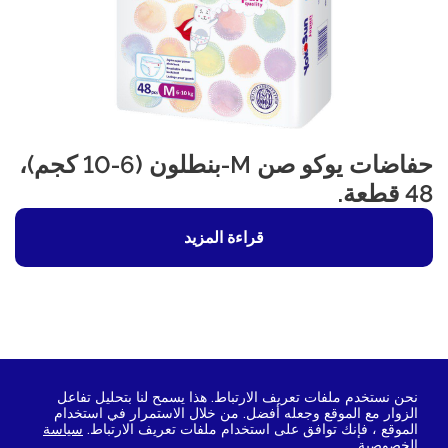
حفاضات يوكو صن M-بنطلون (6-10 كجم)،
48 قطعة.
قراءة المزيد
نحن نستخدم ملفات تعريف الارتباط. هذا يسمح لنا بتحليل تفاعل
الزوار مع الموقع وجعله أفضل. من خلال الاستمرار في استخدام
اتصل بنا
الموقع ، فإنك توافق على استخدام ملفات تعريف الارتباط.
سياسة
2026 © يوكوسون منطقة حرة-ذ.م.م. جميع الحقوق محفوظة.
الخصوصية
الرقم الضريبي 3811029172 أوغرن 1153850007662