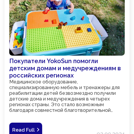
Покупатели YokoSun помогли
детским домам и медучреждениям в
российских регионах
Медицинское оборудование,
специализированную мебель и тренажеры для
реабилитации детей безвозмездно получили
детские дома и медучреждения в четырех
регионах страны. Это стало возможным
благодаря совместной благотворительной
акции бренда гигиенических средств YokoSun и
фонда «Детский мир». Всего за месяц
покупатели товаров бренда помогли собрать
Read Full
более 1,2 миллиона рублей.