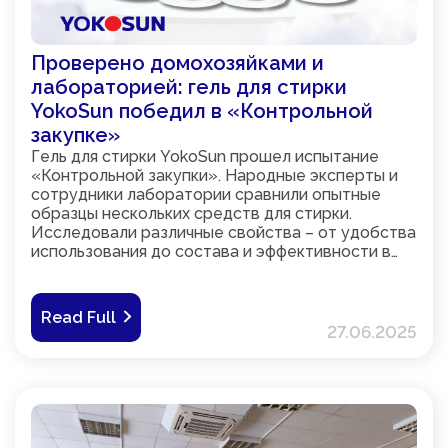
Проверено домохозяйками и
лабораторией: гель для стирки
YokoSun победил в «Контрольной
закупке»
Гель для стирки YokoSun прошел испытание
«Контрольной закупки». Народные эксперты и
сотрудники лаборатории сравнили опытные
образцы нескольких средств для стирки.
Исследовали различные свойства – от удобства
использования до состава и эффективности в
борьбе с пятнами. Участники эксперимента
единогласно назвали гель для стирки YokoSun
лучшим из представленных образцов.
Read Full
27.06.2025