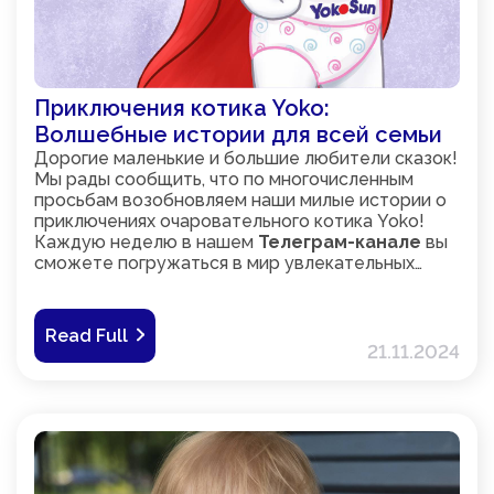
Приключения котика Yoko:
Волшебные истории для всей семьи
Дорогие маленькие и большие любители сказок!
Мы рады сообщить, что по многочисленным
просьбам возобновляем наши милые истории о
приключениях очаровательного котика Yoko!
Каждую неделю в нашем
Телеграм-канале
вы
сможете погружаться в мир увлекательных
историй, в которых наш дружелюбный и смелый
котик исследует новую реальность,
преодолевает трудности, находит друзей и
Read Full
учится важным жизненным урокам!
21.11.2024