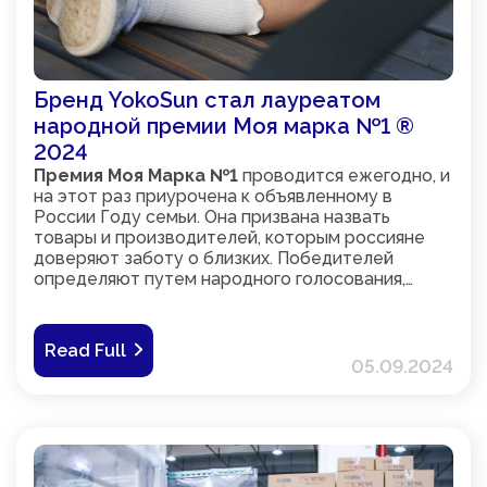
Бренд YokoSun стал лауреатом
народной премии Моя марка №1 ®
2024
Премия Моя Марка №1
проводится ежегодно, и
на этот раз приурочена к объявленному в
России Году семьи. Она призвана назвать
товары и производителей, которым россияне
доверяют заботу о близких. Победителей
определяют путем народного голосования,
которое проходит на сайте премии и в
социальных сетях. Важно, что в анкете не
указываются названия брендов, участник
Read Full
голосования вспоминает их самостоятельно.
05.09.2024
Таким образом, набравшей большинство
голосов торговой марке заслуженно
присуждают звание народной. Торжественное
награждение победителей проходит в
Государственном Кремлевском дворце.